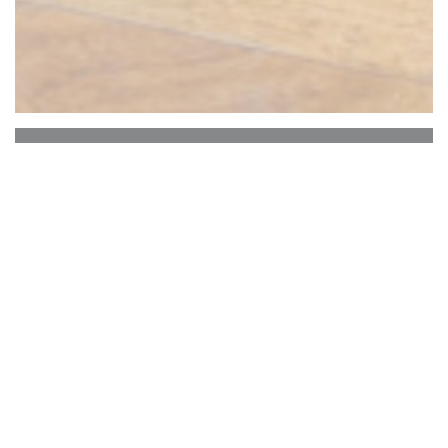
Le Comptoir des
Bistronomes
Restaurant traditionnel qui vous accueille du
mardi au samedi dans une ambiance chaleureuse
et conviviale. La cuisine est faite avec soin, avec
des produits de saisons et frais. Notre carte
évolue chaque mois.