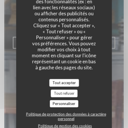
Le Comptoir des
des fonctionnalités (ex : en
lien avec les réseaux sociaux)
Bistronomes
ou afficher des publicités ou
contenus personnalisés.
Cliquez sur « Tout accepter »,
BISTRONOMIQUE
|
LILLE
« Tout refuser » ou «
Personnaliser » pour gérer
RÉSERVER
vos préférences. Vous pouvez
modifier vos choix à tout
moment en cliquant sur l'icône
représentant un cookie en bas
à gauche des pages du site.
Tout accepter
Tout refuser
Personnaliser
Politique de protection des données à caractère
personnel
Politique de gestion des cookies