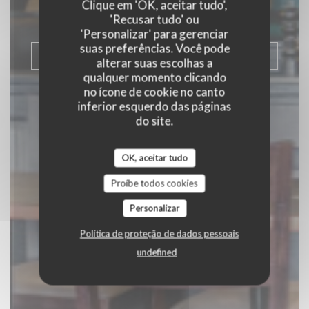
Clique em 'OK, aceitar tudo',
|
LILLE
'Recusar tudo' ou
'Personalizar' para gerenciar
suas preferências. Você pode
RESERVAR UMA MESA
alterar suas escolhas a
qualquer momento clicando
no ícone de cookie no canto
inferior esquerdo das páginas
do site.
OK, aceitar tudo
Proíbe todos cookies
Personalizar
Política de proteção de dados pessoais
undefined