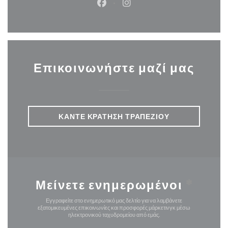
Facebook ((ανοίγει σε νέο παρά
Instagram ((ανοίγει σε νέ
Επικοινωνήστε μαζί μας
ΚΆΝΤΕ ΚΡΆΤΗΣΗ ΤΡΑΠΕΖΙΟΎ
Μείνετε ενημερωμένοι
*
Εγγραφείτε στο ενημερωτικό μας δελτίο για να λαμβάνετε
εξατομικευμένες επικοινωνίες και προσφορές μάρκετινγκ μέσω
ηλεκτρονικού ταχυδρομείου από εμάς.