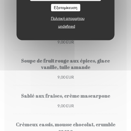
Café gourmand du Comptoir
Εξατομίκευση
9,00 EUR
Πολιτική απορρήτου
undefined
Nougat glacé, framboise, pistache
9,00 EUR
Soupe de fruit rouge aux épices, glace
vanille, tuile amande
9,00 EUR
Sablé aux fraises, crème mascarpone
9,00 EUR
Crèmeux cassis, mousse chocolat, crumble