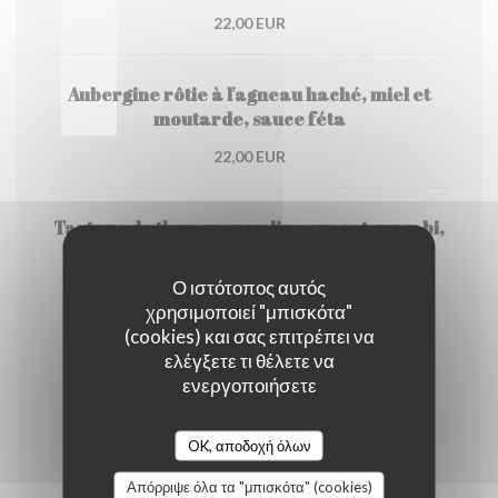
22,00 EUR
Aubergine rôtie à l'agneau haché, miel et
moutarde, sauce féta
22,00 EUR
Tartare de thon, mousseline avocat, wasabi,
riz basmati
Ο ιστότοπος αυτός
24,00 EUR
χρησιμοποιεί "μπισκότα"
(cookies) και σας επιτρέπει να
Les desserts
ελέγξετε τι θέλετε να
ενεργοποιήσετε
OK, αποδοχή όλων
Απόρριψε όλα τα "μπισκότα" (cookies)