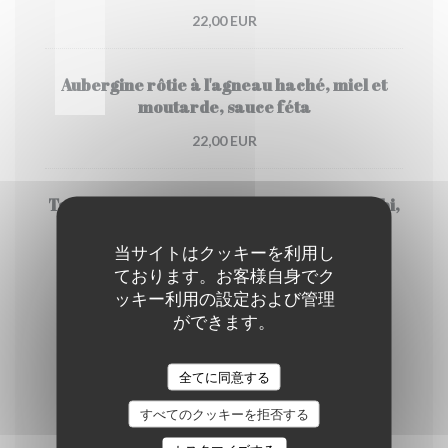
22,00 EUR
Aubergine rôtie à l'agneau haché, miel et
moutarde, sauce féta
22,00 EUR
Tartare de thon, mousseline avocat, wasabi,
riz basmati
当サイトはクッキーを利用し
24,00 EUR
ております。お客様自身でク
ッキー利用の設定および管理
ができます。
Les desserts
全てに同意する
すべてのクッキーを拒否する