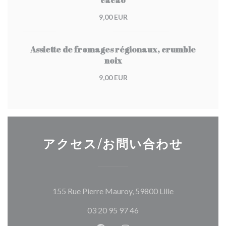
cacao
9,00 EUR
Assiette de fromages régionaux, crumble
noix
9,00 EUR
アクセス/お問い合わせ
((新しいウィ
155 Rue Pierre Mauroy, 59800 Lille
03 20 95 97 46