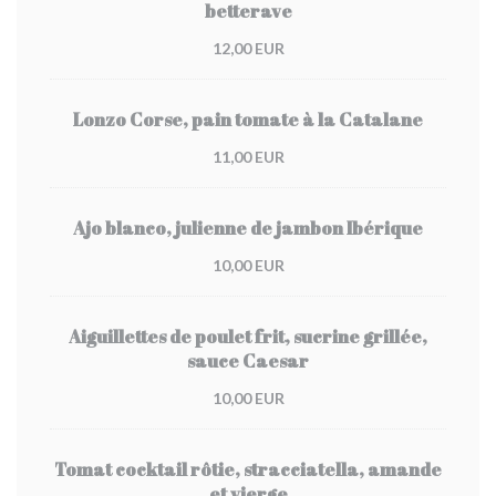
betterave
12,00 EUR
Lonzo Corse, pain tomate à la Catalane
11,00 EUR
Ajo blanco, julienne de jambon Ibérique
10,00 EUR
Aiguillettes de poulet frit, sucrine grillée,
sauce Caesar
10,00 EUR
Tomat cocktail rôtie, stracciatella, amande
et vierge