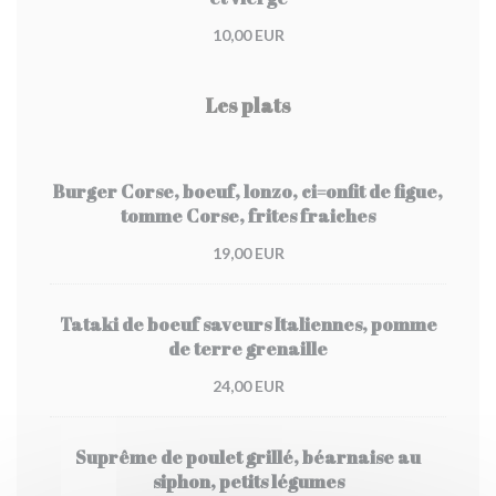
10,00 EUR
Les plats
Burger Corse, boeuf, lonzo, ci=onfit de figue,
tomme Corse, frites fraiches
19,00 EUR
Tataki de boeuf saveurs Italiennes, pomme
de terre grenaille
24,00 EUR
Suprême de poulet grillé, béarnaise au
siphon, petits légumes