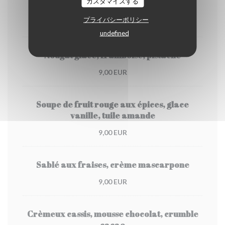
カスタマイズする
Café gourmand du Comptoir
プライバシーポリシー
9,00 EUR
undefined
Nougat glacé, framboise, pistache
9,00 EUR
Soupe de fruit rouge aux épices, glace
vanille, tuile amande
9,00 EUR
Sablé aux fraises, crème mascarpone
9,00 EUR
Crèmeux cassis, mousse chocolat, crumble