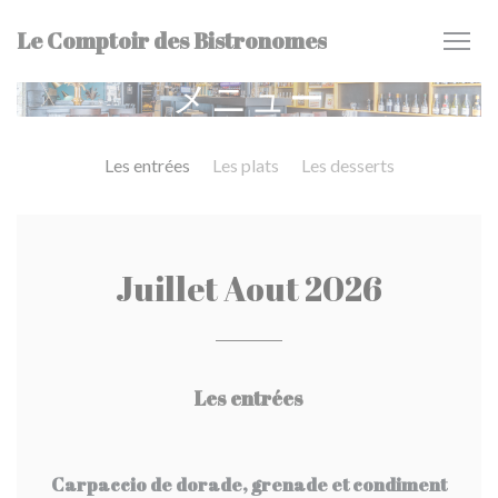
クッキー利用の管理について
Le Comptoir des Bistronomes
メニュー
Les entrées
Les plats
Les desserts
Juillet Aout 2026
Les entrées
Carpaccio de dorade, grenade et condiment